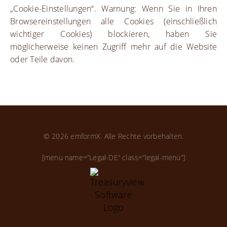
„Cookie-Einstellungen“. Warnung: Wenn Sie in Ihren
Browsereinstellungen alle Cookies (einschließlich
wichtiger Cookies) blockieren, haben Sie
möglicherweise keinen Zugriff mehr auf die Website
oder Teile davon.
© 2026 emformX. Alle Rechte vorbehalten.
[menu name=“Legal-DE“ class=“legal-menu“]