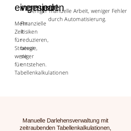
eingespart
vermieden
Weniger manuelle Arbeit, weniger Fehler
durch Automatisierung.
Mehr
Finanzielle
Zeit
Risiken
für
reduzieren,
Strategie,
bevor
weniger
sie
für
entstehen.
Tabellenkalkulationen
Manuelle Darlehensverwaltung mit
zeitraubenden Tabellenkalkulationen,