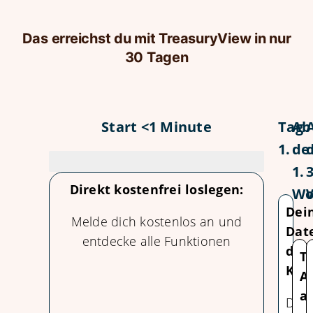
Das erreichst du mit TreasuryView in nur
30 Tagen
Start <1
Minute
Tag
Ab
1.
de
1.
3
Direkt kostenfrei loslegen:
Wo
Dei
Melde dich kostenlos an und
Dat
entdecke alle Funktionen
dei
T
Kon
A
a
Darl