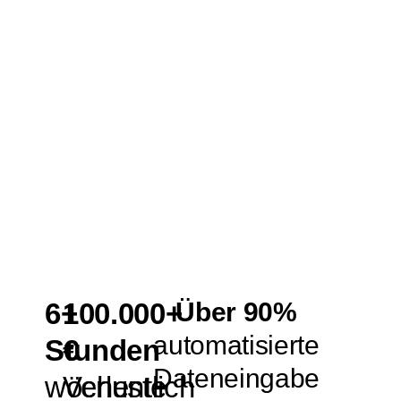
6+
100.000+
Über 90%
automatisierte
Stunden
€
Dateneingabe
wöchentlich
Verluste