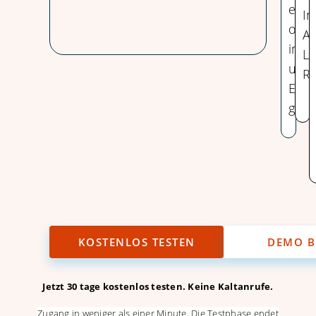
erfa
In
ode
An
impo
Le
und
Re
Einb
gew
KOSTENLOS TESTEN
DEMO 
Jetzt 30 tage kostenlos testen.
Keine Kaltanrufe.
Zugang in weniger als einer Minute. Die Testphase endet