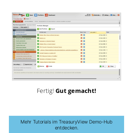
Fertig!
Gut gemacht!
Mehr Tutorials im TreasuryView Demo-Hub
entdecken.